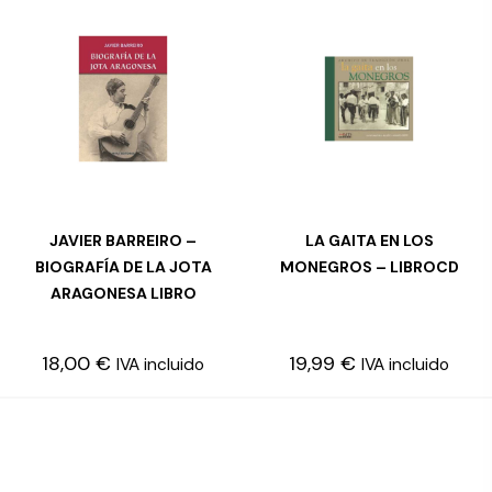
JAVIER BARREIRO –
LA GAITA EN LOS
AÑADIR AL CARRITO
LEER MÁS
BIOGRAFÍA DE LA JOTA
MONEGROS – LIBROCD
ARAGONESA LIBRO
18,00
€
19,99
€
IVA incluido
IVA incluido