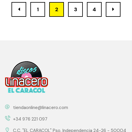
1
2
3
4
tiendaonline@linacero.com
+34 976 221 097
C.C. "EL CARACOL" Pso. Independencia 24-26 - 50004