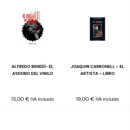
ALFREDO BENEDÍ- EL
JOAQUIN CARBONELL – EL
AÑADIR AL CARRITO
LEER MÁS
ASESINO DEL VINILO
ARTISTA – LIBRO
13,00
€
19,00
€
IVA incluido
IVA incluido