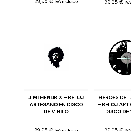
29,95
€
29,95
€
IVA incluido
IVA
JIMI HENDRIX – RELOJ
HEROES DEL 
LEER MÁS
AÑADIR 
ARTESANO EN DISCO
– RELOJ ART
DE VINILO
DISCO DE 
29,95
€
29,95
€
IVA incluido
IVA