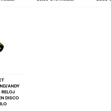
ET
ER MÁS
ND/ANDY
 RELOJ
EN DISCO
ILO