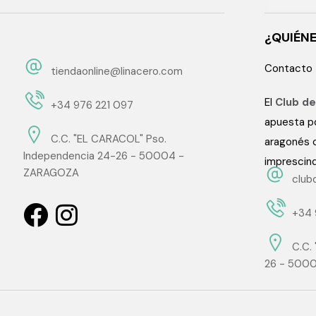
¿QUIÉN
Contacto
tiendaonline@linacero.com
El
Club de
+34 976 221 097
apuesta po
C.C. "EL CARACOL" Pso.
aragonés c
Independencia 24-26 - 50004 -
imprescind
ZARAGOZA
club
+34 
C.C.
26 - 500