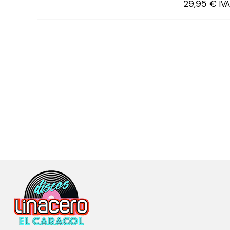
29,95
€
IVA