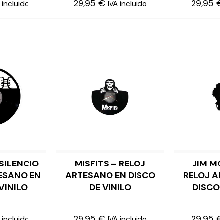
29,95
€
29,95
 incluido
IVA incluido
SILENCIO
MISFITS – RELOJ
JIM M
AL CARRITO
LEER MÁS
ESANO EN
ARTESANO EN DISCO
RELOJ A
VINILO
DE VINILO
DISCO
29,95
€
29,95
 incluido
IVA incluido