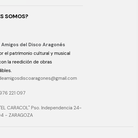
ES SOMOS?
 Amigos del Disco Aragonés
r el patrimonio cultural y musical
on la reedición de obras
ibles.
deamigosdiscoaragones@gmail.com
976 221 097
 "EL CARACOL" Pso. Independencia 24-
04 - ZARAGOZA