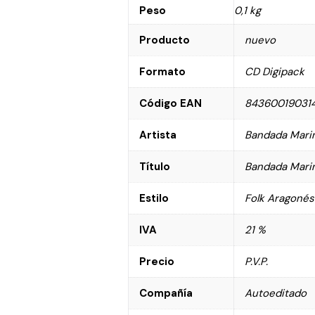
Peso
0,1 kg
Producto
nuevo
Formato
CD Digipack
Código EAN
84360019031
Artista
Bandada Mari
Título
Bandada Mari
Estilo
Folk Aragonés
IVA
21 %
Precio
P.V.P.
Compañía
Autoeditado