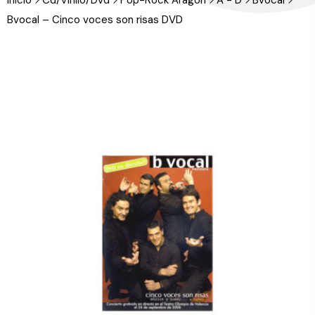
Inicio
Cd/Vinilo/Dvd
Pop-Rock Aragón
A - D
Bvocal
Bvocal – Cinco voces son risas DVD