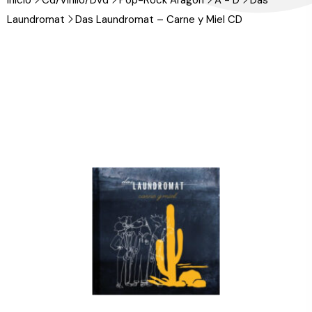
Inicio
Cd/Vinilo/Dvd
Pop-Rock Aragón
A - D
Das
Laundromat
Das Laundromat – Carne y Miel CD