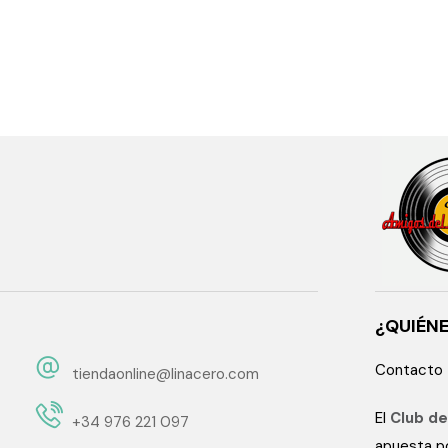
¿QUIÉN
Contacto
tiendaonline@linacero.com
El
Club de
+34 976 221 097
apuesta po