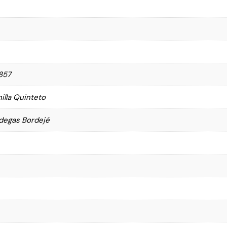
857
illa Quinteto
degas Bordejé