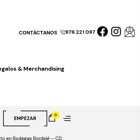
976 221 097
CONTÁCTANOS
egalos & Merchandising
0
EMPEZAR
ecto en Bodegas Bordejé – CD