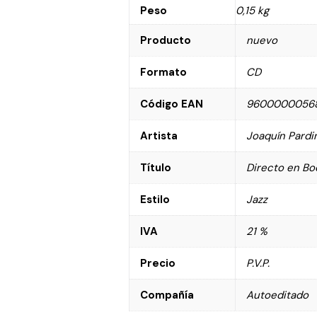
Peso
0,15 kg
Producto
nuevo
Formato
CD
Código EAN
9600000056
Artista
Joaquín Pardin
Título
Directo en Bo
Estilo
Jazz
IVA
21 %
Precio
P.V.P.
Compañía
Autoeditado