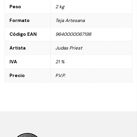
Peso
2 kg
Formato
Teja Artesana
Código EAN
9640000067198
Artista
Judas Priest
IVA
21 %
Precio
P.V.P.