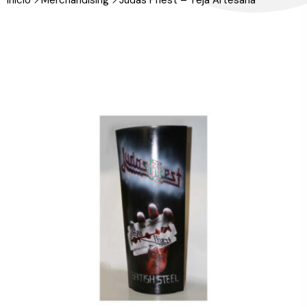
Inicio
Merchandising
Judas Priest – Teja Artesana