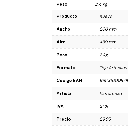
Peso
2,4 kg
Producto
nuevo
Ancho
200 mm
Alto
430 mm
Peso
2 kg
Formato
Teja Artesana
Código EAN
96100000671
Artista
Motorhead
IVA
21 %
Precio
29,95