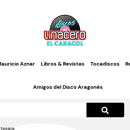
auricio Aznar
Libros & Revistas
Tocadiscos
R
Amigos del Disco Aragonés
rtesana