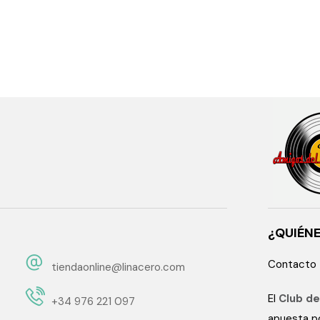
¿QUIÉN
Contacto
tiendaonline@linacero.com
El
Club de
+34 976 221 097
apuesta po