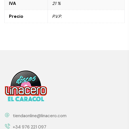
IVA
21 %
Precio
P.V.P.
tiendaonline@linacero.com
+34 976 221 097