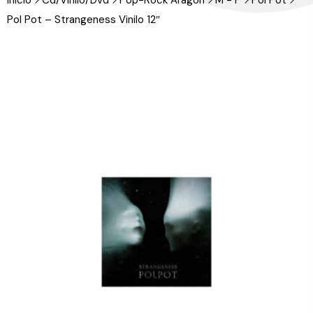
Inicio
Cd/Vinilo/Dvd
Pop-Rock Aragón
M - P
Pol Pot
Pol Pot – Strangeness Vinilo 12″